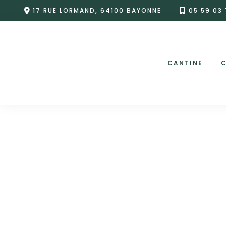
Skip
17 RUE LORMAND, 64100 BAYONNE
05 59 03 
to
content
CANTINE
C