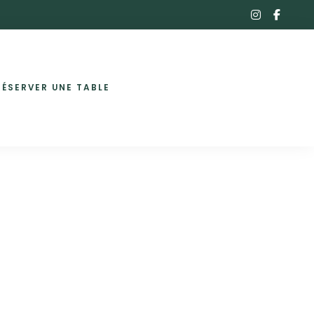
instagra
faceb
f
RÉSERVER UNE TABLE