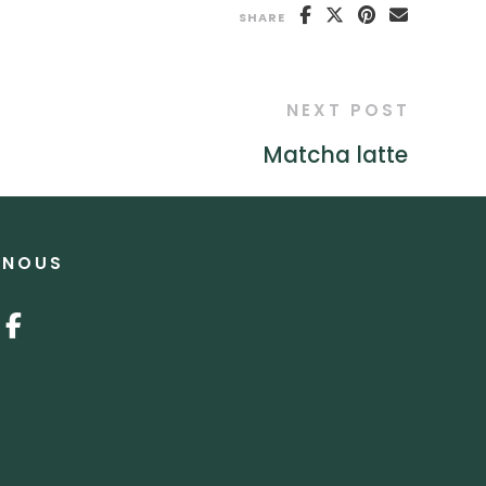
SHARE
NEXT POST
Matcha latte
-NOUS
nstagram
facebook-f