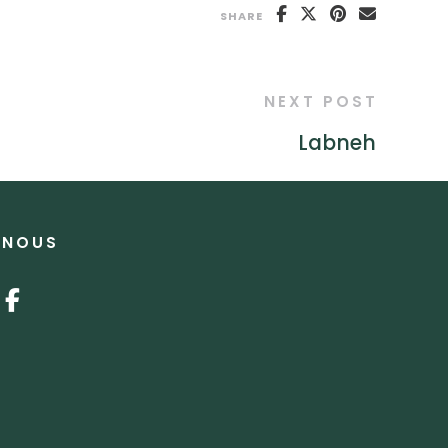
SHARE
NEXT POST
Labneh
-NOUS
nstagram
facebook-f