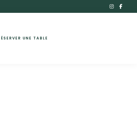
instagra
faceb
f
RÉSERVER UNE TABLE