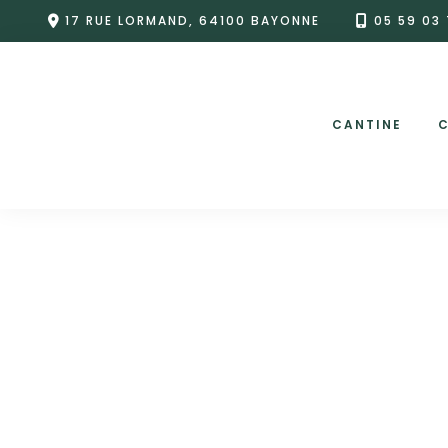
Skip
17 RUE LORMAND, 64100 BAYONNE
05 59 03 
to
content
CANTINE
C