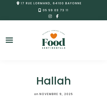
Skip
17 RUE LORMAND, 64100 BAYONNE
to
05 59 03 73 11
instagram
facebook-
content
f
Hallah
on
NOVEMBRE 9, 2025